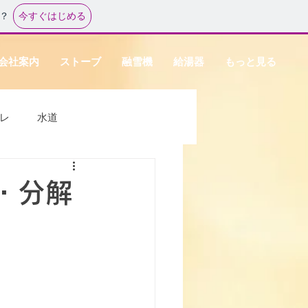
今すぐはじめる
？
会社案内
ストーブ
融雪機
給湯器
もっと見る
レ
水道
・分解