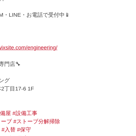
M・LINE・お電話で受付中📱
wixsite.com/engineering/
専門店🔧
ング
丁目17-6 1F
設備屋
#設備工事
トーブ
#ストーブ分解掃除
#入替
#保守