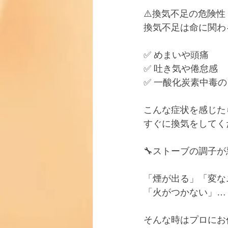
⚠️換気不足の危険性
換気不足は命に関わる
✅ めまいや頭痛
✅ 吐き気や倦怠感
✅ 一酸化炭素中毒
こんな症状を感じた
すぐに換気をしてくだ
🔧ストーブの調子
「煙が出る」「変な
「火がつかない」…
そんな時はプロにお任