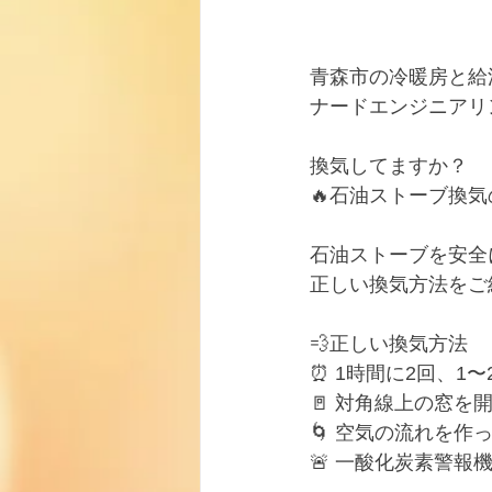
青森市の冷暖房と給
ナードエンジニアリ
換気してますか？
🔥石油ストーブ換気
石油ストーブを安全
正しい換気方法をご
💨正しい換気方法
⏰ 1時間に2回、1
🚪 対角線上の窓を
🌀 空気の流れを作
🚨 一酸化炭素警報