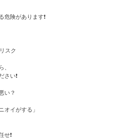
危険があります❗️
のリスク
ら、
さい❗️
が悪い？
ニオイがする」
せ❗️