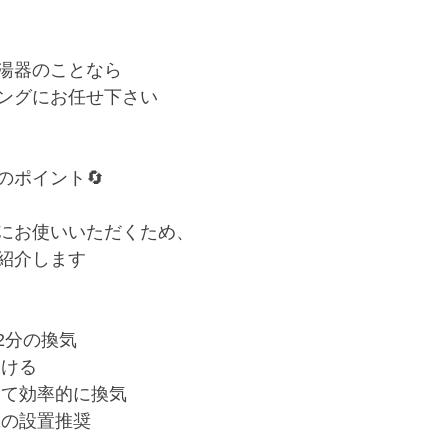
湯器のことなら
ングにお任せ下さい
のポイント🔄
にお使いいただくため、
紹介します
〜2分の換気
開ける
って効率的に換気
機の設置推奨