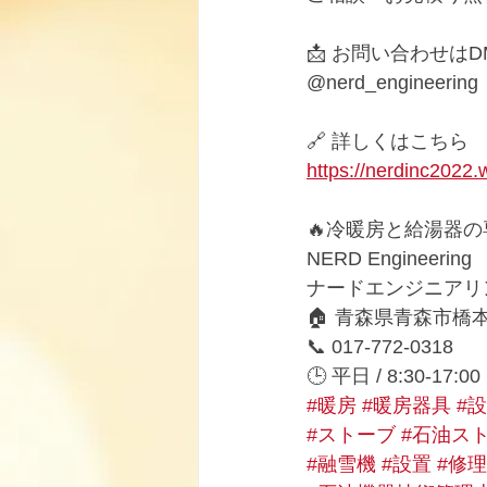
📩 お問い合わせはD
@nerd_engineering
🔗 詳しくはこちら
https://nerdinc2022.
🔥冷暖房と給湯器の
NERD Engineering
ナードエンジニアリ
🏠 青森県青森市橋本2
📞 017-772-0318
🕒 平日 / 8:30-17:00
#暖房
#暖房器具
#
#ストーブ
#石油ス
#融雪機
#設置
#修理