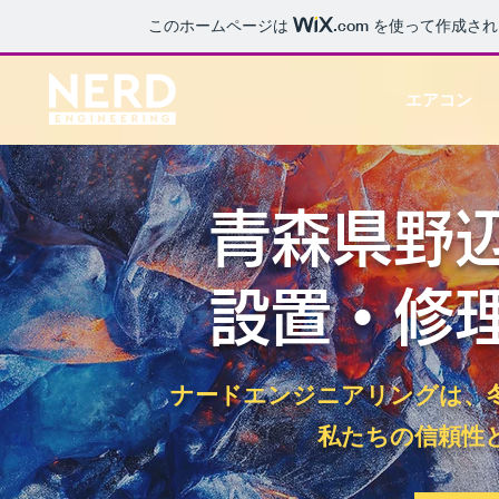
このホームページは
.com
を使って作成され
エアコン
青森県野
設置・修
ナードエンジニアリングは、
私たちの信頼性