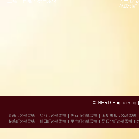
​土曜・日曜・祝
日
定休
カー用品
他店で断
© NERD Engine
|
青森市の融雪機
|
弘前市の融雪機
|
黒石市の融雪機
|
五所川原市の融雪機
|
藤崎町の融雪機
|
鶴田町の融雪機
|
平内町の融雪機
|
野辺地町の融雪機
|