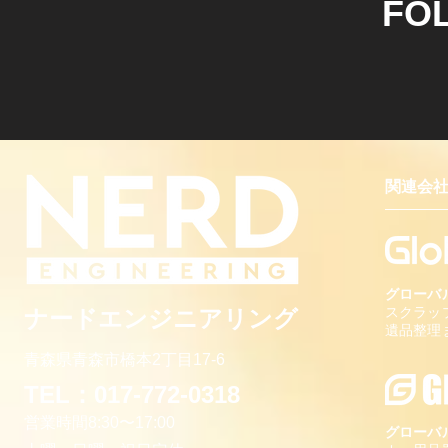
FO
関連会
グローバ
スクラッ
ナードエンジニアリング
遺品整理
青森県青森市橋本
2丁目17-6
TEL：017-772-0318
営業時間8:30〜1
7:00
グローバ