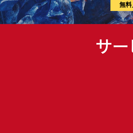
無料
サー