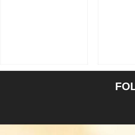
FO
古いエアコンと新機種で電気
エアコンを