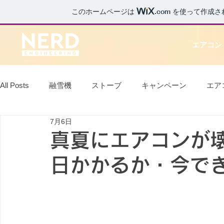
このホームページは
.com
を使って作成さ
エアコン
All Posts
融雪機
ストーブ
キャンペーン
エア
7月6日
ホームタンク
キッチン
ニュース
エコキュー
真夏にエアコンが
日かかるか・今で