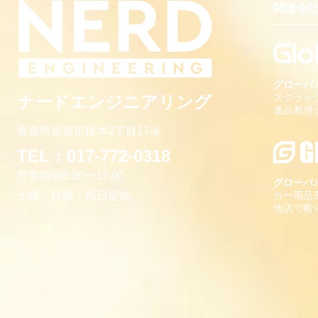
代はいくら違う？年間シミュ
危険｜熱中
関連会
レーション【青森市】
エアコン使
グローバ
スクラッ
ナードエンジニアリング
遺品整理
青森県青森市橋本
2丁目17-6
TEL：017-772-0318
営業時間8:30〜1
7:00
グローバ
​土曜・日曜・祝
日
定休
カー用品
他店で断